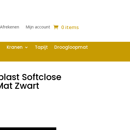
0 items
Afrekenen
Mijn account
Kranen
Tapijt
Droogloopmat
plast Softclose
 Mat Zwart