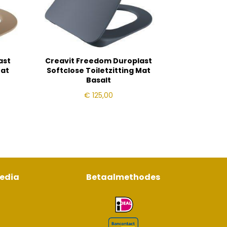
ast
Creavit Freedom Duroplast
Mat
Softclose Toiletzitting Mat
Basalt
€
125,00
media
Betaalmethodes