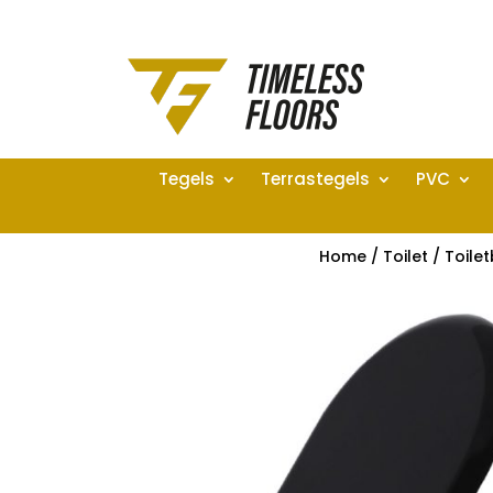
Tegels
Terrastegels
PVC
Home
/
Toilet
/
Toilet