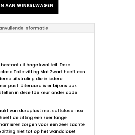
N AAN WINKELWAGEN
anvullende informatie
roplast Softclose
ing Mat Zwart
g bestaat uit hoge kwaliteit. Deze
close Toiletzitting Mat Zwart heeft een
rne uitstraling die in iedere
er past. Uiteraard is er bij ons ook
tellen in dezelfde keur onder code
maakt van duroplast met softclose inox
heeft de zitting een zeer lange
charnieren zorgen voor een zeer zachte
 zitting niet tot op het wandcloset