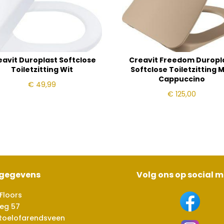
eavit Duroplast Softclose
Creavit Freedom Duropl
Toiletzitting Wit
Softclose Toiletzitting 
Cappuccino
€
49,99
€
125,00
sgegevens
Volg ons op social 
Floors
eg 57
Roelofarendsveen