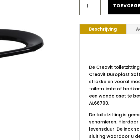
DUROPLAST
TOEVOEGE
SOFTCLOSE
TOILETZITTING
MAT
Beschrijving
A
ZWART
AANTAL
Creavit Du
Toiletzitt
De Creavit toiletzittin
Creavit Duroplast Soft
strakke en vooral mode
toiletruimte of badkam
een wandcloset te bes
AL66700.
De toiletzitting is ge
scharnieren. Hierdoor 
levensduur. De inox s
sluiting waardoor u de