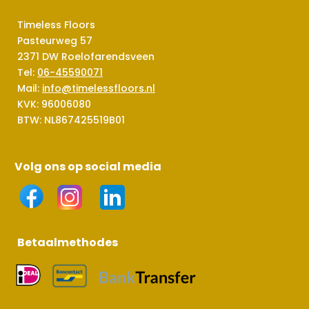
Timeless Floors
Pasteurweg 57
2371 DW Roelofarendsveen
Tel:
06-45590071
Mail:
info@timelessfloors.nl
KVK: 96006080
BTW: NL867425519B01
Volg ons op social media
Betaalmethodes