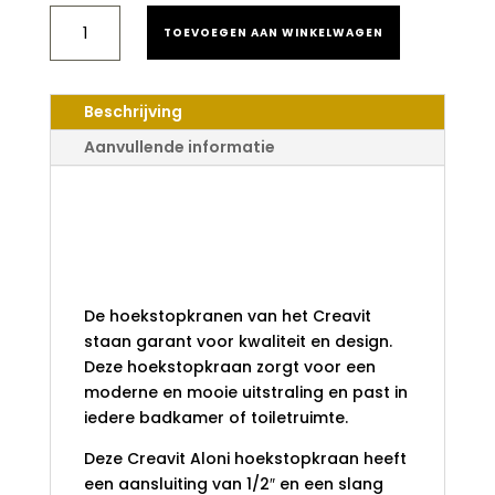
CREAVIT
TOEVOEGEN AAN WINKELWAGEN
HOEKSTOPKRAAN
1/2X1/2
CHROOM
AANTAL
Beschrijving
Aanvullende informatie
Creavit
hoekstopkraan
1/2x1/2 chroom
De hoekstopkranen van het Creavit
staan garant voor kwaliteit en design.
Deze hoekstopkraan zorgt voor een
moderne en mooie uitstraling en past in
iedere badkamer of toiletruimte.
Deze Creavit Aloni hoekstopkraan heeft
een aansluiting van 1/2″ en een slang