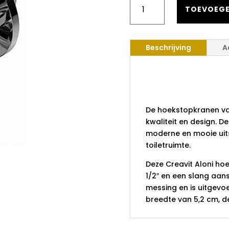
HOEKSTOPKRAAN
TOEVOEGE
DUBBEL
1/2X3/8X3/8
AANTAL
Beschrijving
A
Creavit h
dubbel 1/
De hoekstopkranen va
kwaliteit en design. 
moderne en mooie uits
toiletruimte.
Deze Creavit Aloni ho
1/2″ en een slang aans
messing en is uitgevoe
breedte van 5,2 cm, d