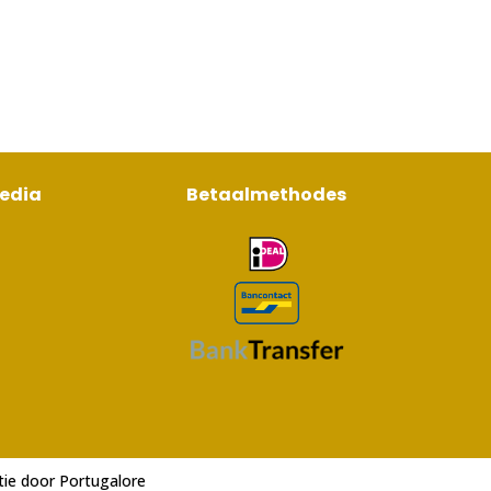
media
Betaalmethodes
tie door
Portugalore