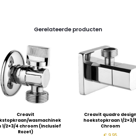
Gerelateerde producten
Creavit
Creavit quadro desig
kstopkraan/wasmachinek
hoekstopkraan 1/2×3/
 1/2×3/4 chroom (Inclusief
Chroom
Rozet)
€
9,95