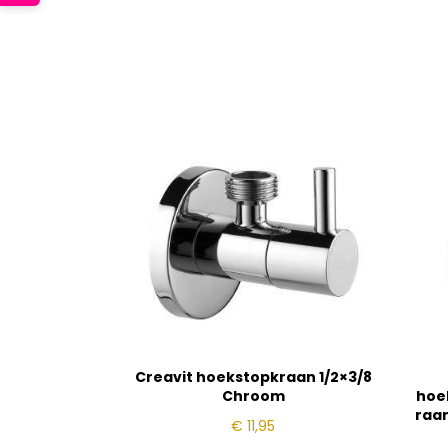
Creavit hoekstopkraan 1/2×3/8
Chroom
hoe
raan
€
11,95