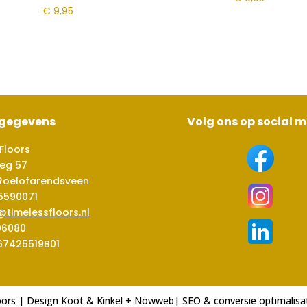
€
9,95
sgegevens
Volg ons op social 
Floors
eg 57
Roelofarendsveen
5590071
@timelessfloors.nl
06080
67425519B01
oors | Design
Koot & Kinkel
+
Nowweb
| SEO & conversie optimalisa