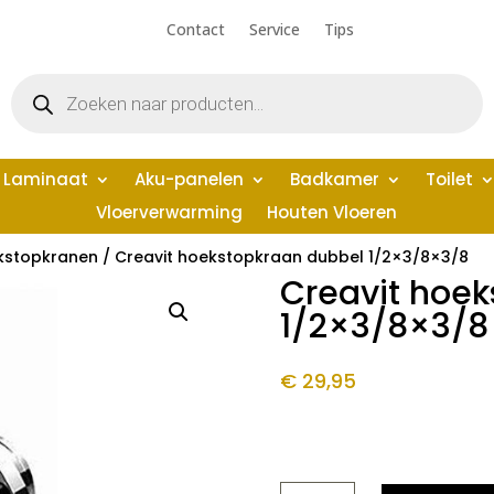
Contact
Service
Tips
Producten
zoeken
Laminaat
Aku-panelen
Badkamer
Toilet
Vloerverwarming
Houten Vloeren
kstopkranen
/ Creavit hoekstopkraan dubbel 1/2×3/8×3/8
Creavit hoe
1/2×3/8×3/8
€
29,95
CREAVIT