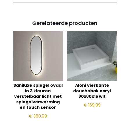
Gerelateerde producten
Saniluxe spiegel ovaal
Aloni vierkante
in 3 kleuren
douchebak acryl
verstelbaar licht met
80x80x15 wit
spiegelverwarming
€
169,99
en touch sensor
€
380,99