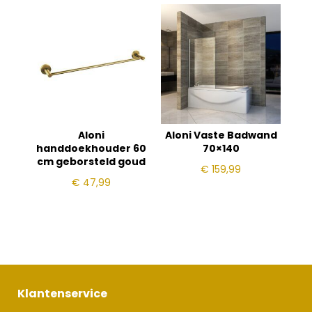
Aloni
Aloni Vaste Badwand
handdoekhouder 60
70×140
cm geborsteld goud
€
159,99
€
47,99
Klantenservice