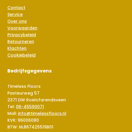
Contact
Service
Over ons
Voorwaarden
Privacybeleid
Retourneren
Klachten
Cookiebeleid
Bedrijfsgegevens
Timeless Floors
Pasteurweg 57
2371 DW Roelofarendsveen
Tel:
06-45590071
Mail:
info@timelessfloors.nl
KVK: 96006080
BTW: NL867425519B01