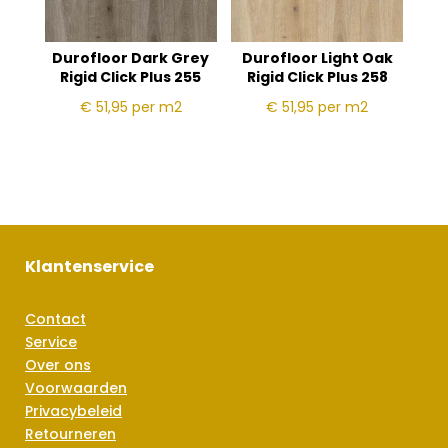
Durofloor Dark Grey
Durofloor Light Oak
Rigid Click Plus 255
Rigid Click Plus 258
€ 51,95
per m2
€ 51,95
per m2
Klantenservice
Contact
Service
Over ons
Voorwaarden
Privacybeleid
Retourneren