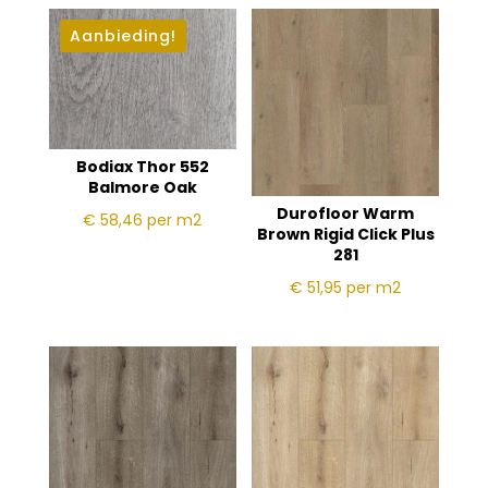
Aanbieding!
Bodiax Thor 552
Balmore Oak
Durofloor Warm
€ 58,46
per m2
Brown Rigid Click Plus
281
€ 51,95
per m2