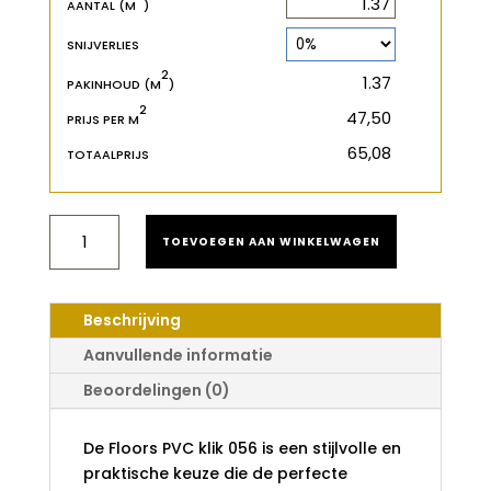
m
AANTAL (M
)
SNIJVERLIES
2
2
m
PAKINHOUD (M
)
2
€
PRIJS PER M
€
TOTAALPRIJS
FLOORS
TOEVOEGEN AAN WINKELWAGEN
PVC
KLIK
056
AANTAL
Beschrijving
Aanvullende informatie
Beoordelingen (0)
De
Floors PVC klik 056
is een stijlvolle en
praktische keuze die de perfecte