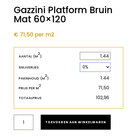
Gazzini Platform Bruin
Mat 60×120
€ 71,50
per m2
2
2
m
AANTAL (M
)
SNIJVERLIES
2
2
m
PAKINHOUD (M
)
2
€
PRIJS PER M
€
TOTAALPRIJS
GAZZINI
TOEVOEGEN AAN WINKELWAGEN
PLATFORM
BRUIN
MAT