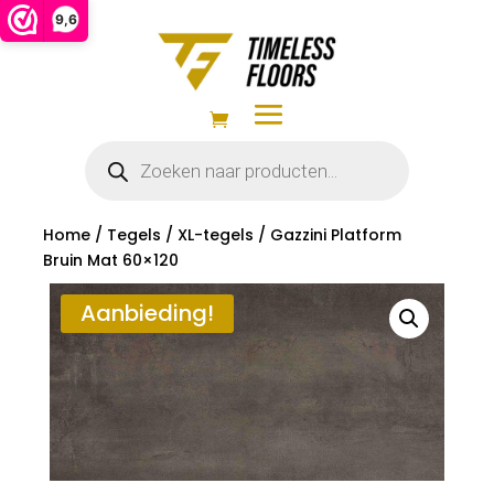
9,6
Producten
zoeken
Home
/
Tegels
/
XL-tegels
/ Gazzini Platform
Bruin Mat 60×120
Aanbieding!