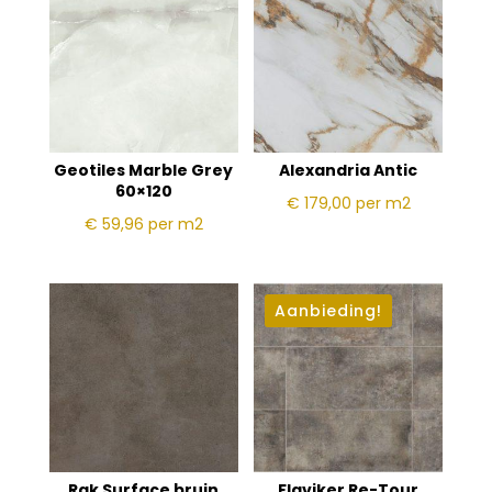
Geotiles Marble Grey
Alexandria Antic
60×120
€ 179,00
per m2
€ 59,96
per m2
Aanbieding!
Rak Surface bruin
Flaviker Re-Tour