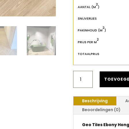
2
AANTAL (M
)
SNIJVERLIES
2
PAKINHOUD (M
)
2
PRIJS PER M
TOTAALPRIJS
GEO
TILES
TOEVOEGE
EBONY
HONGAARSE
PUNT
Beschrijving
A
BRUIN
60X120
Beoordelingen (0)
AANTAL
Geo Tiles Ebony Hong