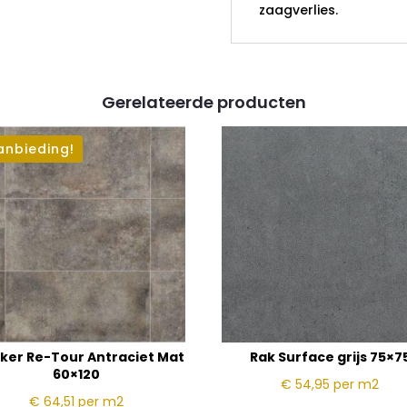
zaagverlies.
Gerelateerde producten
anbieding!
iker Re-Tour Antraciet Mat
Rak Surface grijs 75×7
60×120
€ 54,95
per m2
€ 64,51
per m2