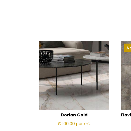
A
Dorian Gold
Flav
€ 100,00
per m2