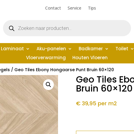
Contact
Service
Tips
Producten
zoeken
Laminaat
Aku-panelen
Badkamer
Toilet
Vloerverwarming
Houten Vloeren
egels
/ Geo Tiles Ebony Hongaarse Punt Bruin 60×120
Geo Tiles Eb
Bruin 60×120
€ 39,95
per m2