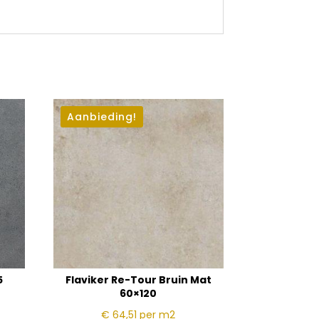
Aanbieding!
5
Flaviker Re-Tour Bruin Mat
60×120
€ 64,51
per m2