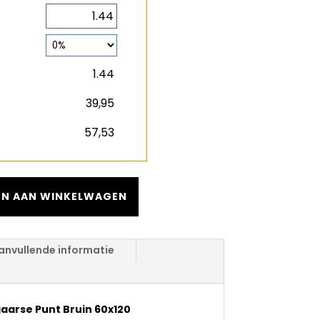
2
m
2
m
€
€
N AAN WINKELWAGEN
anvullende informatie
aarse Punt Bruin 60x120