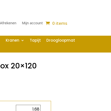
0 items
Afrekenen
Mijn account
Kranen
Tapijt
Droogloopmat
nox 20×120
2
m