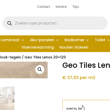
Contact
Service
Tips
Producten
zoeken
Laminaat
Aku-panelen
Badkamer
Toilet
Vloerverwarming
Houten Vloeren
look-tegels
/ Geo Tiles Lenox 20×120
Geo Tiles Le
€ 37,93
per m2
2
AANTAL (M
)