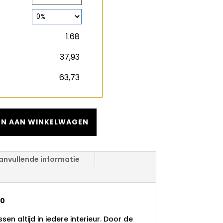
2
m
€
€
N AAN WINKELWAGEN
anvullende informatie
20
en altijd in iedere interieur. Door de