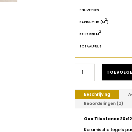
SNIJVERLIES
2
PAKINHOUD (M
)
2
PRIJS PER M
TOTAALPRIJS
GEO
TILES
TOEVOEGE
LENOX
20X120
AANTAL
Beschrijving
A
Beoordelingen (0)
Geo Tiles Lenox 20x1
Keramische tegels pass