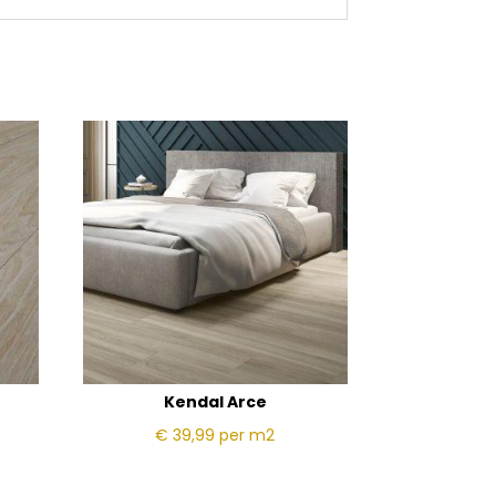
Kendal Arce
€ 39,99
per m2