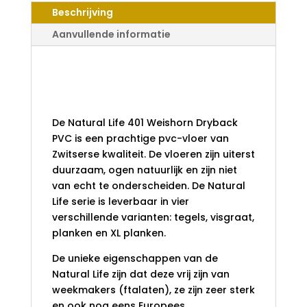
DRYBACK
Beschrijving
PVC
AANTAL
Aanvullende informatie
Natural Life 401 Weishorn
Dryback PVC Extra Lange
planken
De Natural Life 401 Weishorn Dryback
PVC is een prachtige pvc-vloer van
Zwitserse kwaliteit. De vloeren zijn uiterst
duurzaam, ogen natuurlijk en zijn niet
van echt te onderscheiden. De Natural
Life serie is leverbaar in vier
verschillende varianten: tegels, visgraat,
planken en XL planken.
De unieke eigenschappen van de
Natural Life zijn dat deze vrij zijn van
weekmakers (ftalaten), ze zijn zeer sterk
en ook nog eens Europees