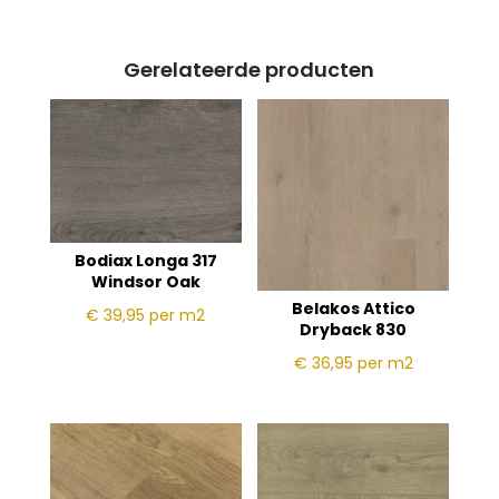
Gerelateerde producten
Bodiax Longa 317
Windsor Oak
Belakos Attico
€ 39,95
per m2
Dryback 830
€ 36,95
per m2