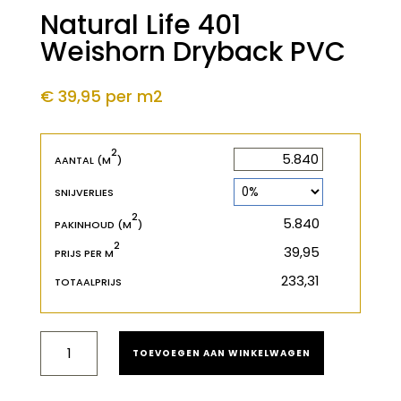
Natural Life 401
Weishorn Dryback PVC
€ 39,95
per m2
2
2
m
AANTAL (M
)
SNIJVERLIES
2
2
m
PAKINHOUD (M
)
2
€
PRIJS PER M
€
TOTAALPRIJS
NATURAL
TOEVOEGEN AAN WINKELWAGEN
LIFE
401
WEISHORN