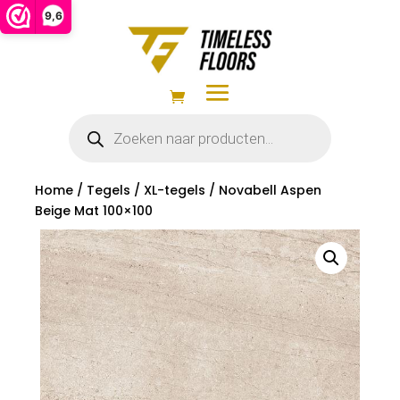
9,6
Producten
zoeken
Home
/
Tegels
/
XL-tegels
/ Novabell Aspen
Beige Mat 100×100