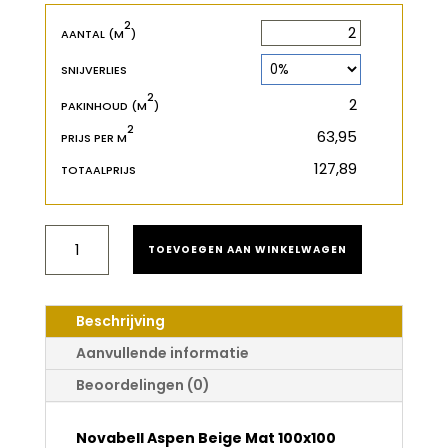
2
2
m
AANTAL (M
)
SNIJVERLIES
2
2
m
PAKINHOUD (M
)
2
€
PRIJS PER M
€
TOTAALPRIJS
NOVABELL
TOEVOEGEN AAN WINKELWAGEN
ASPEN
BEIGE
MAT
100X100
Beschrijving
AANTAL
Aanvullende informatie
Beoordelingen (0)
Novabell Aspen Beige Mat 100x100