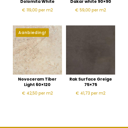
Dolomita White
Dakar white 90×90
€ 119,00
per m2
€ 59,00
per m2
Aanbieding!
Novoceram Tiber
Rak Surface Greige
Light 60×120
75×75
€ 42,50
per m2
€ 41,73
per m2