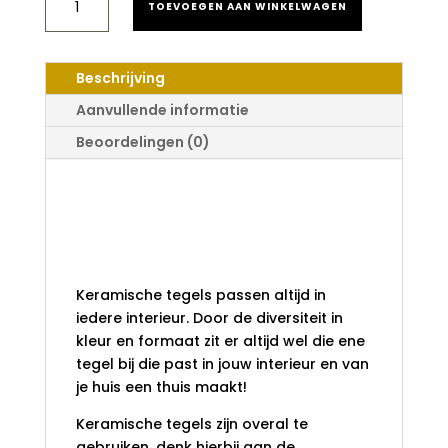
TOEVOEGEN AAN WINKELWAGEN
FUSION
WANDTEGEL
WIT
GLANS
Beschrijving
6X25
AANTAL
Aanvullende informatie
Beoordelingen (0)
Novabell Fusion
Wandtegel Wit
Glans 6x25
Keramische tegels passen altijd in
iedere interieur. Door de diversiteit in
kleur en formaat zit er altijd wel die ene
tegel bij die past in jouw interieur en van
je huis een thuis maakt!
Keramische tegels zijn overal te
gebruiken, denk hierbij aan de