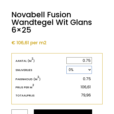
Novabell Fusion
Wandtegel Wit Glans
6×25
€ 106,61
per m2
2
2
m
AANTAL (M
)
SNIJVERLIES
2
2
m
PAKINHOUD (M
)
2
€
PRIJS PER M
€
TOTAALPRIJS
NOVABELL