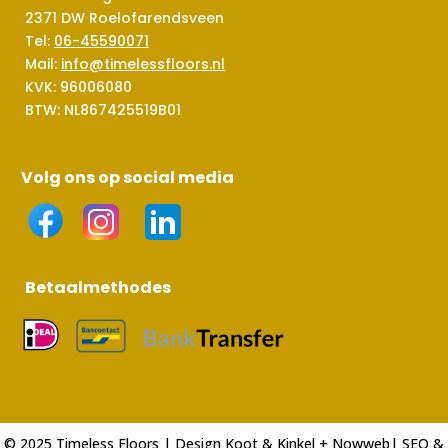
2371 DW Roelofarendsveen
Tel:
06-45590071
Mail:
info@timelessfloors.nl
KVK: 96006080
BTW: NL867425519B01
Volg ons op social media
Betaalmethodes
© 2025 Timeless Floors | Design
Koot & Kinkel
+
Nowweb
| SEO &