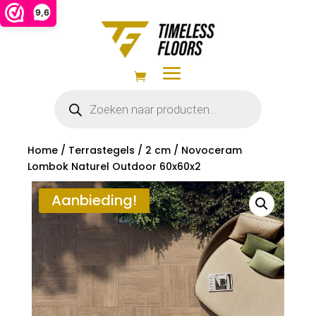
9,6
Producten
zoeken
Home
/
Terrastegels
/
2 cm
/ Novoceram
Lombok Naturel Outdoor 60x60x2
Aanbieding!