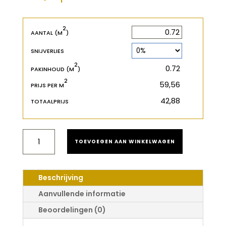
2
2
m
AANTAL (M
)
SNIJVERLIES
2
2
m
PAKINHOUD (M
)
2
€
PRIJS PER M
€
TOTAALPRIJS
NOVOCERAM
TOEVOEGEN AAN WINKELWAGEN
LOMBOK
NATUREL
OUTDOOR
60X60X2
Beschrijving
AANTAL
Aanvullende informatie
Beoordelingen (0)