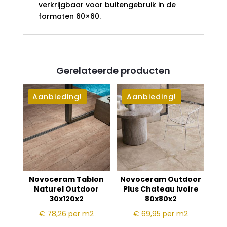
verkrijgbaar voor buitengebruik in de
formaten 60×60.
Gerelateerde producten
Aanbieding!
Aanbieding!
Novoceram Tablon
Novoceram Outdoor
Naturel Outdoor
Plus Chateau Ivoire
30x120x2
80x80x2
€ 78,26
per m2
€ 69,95
per m2