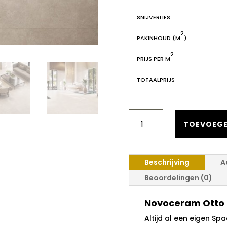
SNIJVERLIES
2
PAKINHOUD (M
)
2
PRIJS PER M
TOTAALPRIJS
NOVOCERAM
OTTO
TOEVOEGE
SABLE
120X120
AANTAL
Beschrijving
A
Beoordelingen (0)
Novoceram Otto 
Altijd al een eigen Sp