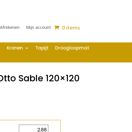
0 items
Afrekenen
Mijn account
Kranen
Tapijt
Droogloopmat
tto Sable 120×120
2
m