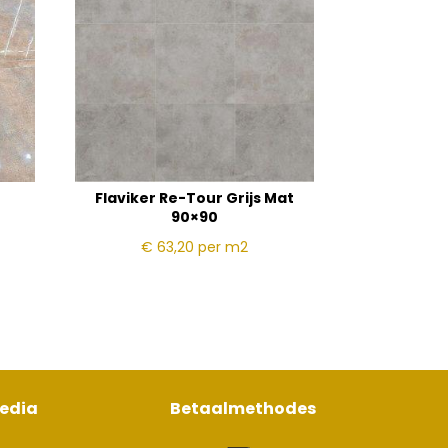
Flaviker Re-Tour Grijs Mat
90×90
€ 63,20
per m2
media
Betaalmethodes