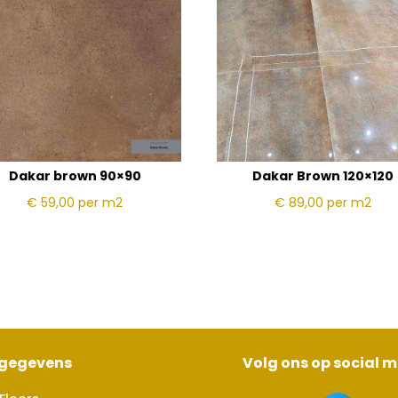
Dakar brown 90×90
Dakar Brown 120×120
€ 59,00
per m2
€ 89,00
per m2
sgegevens
Volg ons op social 