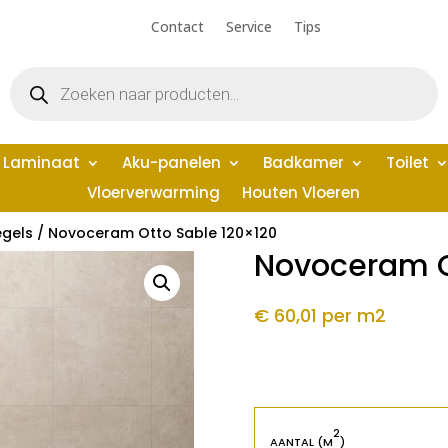
Contact
Service
Tips
Producten
zoeken
Laminaat
Aku-panelen
Badkamer
Toilet
Vloerverwarming
Houten Vloeren
egels
/ Novoceram Otto Sable 120×120
Novoceram O
€ 60,01
per m2
2
AANTAL (M
)