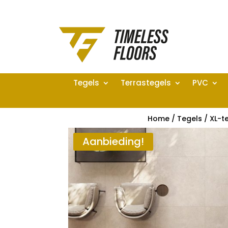
Tegels
Terrastegels
PVC
Home
/
Tegels
/
XL-t
Aanbieding!