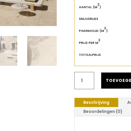
2
AANTAL (M
)
SNIJVERLIES
2
PAKINHOUD (M
)
2
PRIJS PER M
TOTAALPRIJS
NOVOCERAM
OUTDOOR
TOEVOEGE
PLUS
RACINES
CLAIR
Beschrijving
A
60X60X2
AANTAL
Beoordelingen (0)
Novoceram