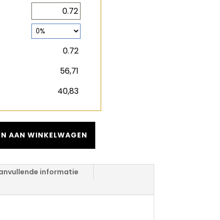
2
m
2
m
€
€
N AAN WINKELWAGEN
anvullende informatie
 Outdoor Plus