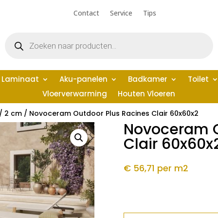
Contact
Service
Tips
Producten
zoeken
Laminaat
Aku-panelen
Badkamer
Toilet
Vloerverwarming
Houten Vloeren
/
2 cm
/ Novoceram Outdoor Plus Racines Clair 60x60x2
Novoceram O
Clair 60x60x
€ 56,71
per m2