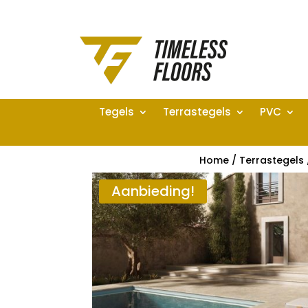
Tegels
Terrastegels
PVC
Home
/
Terrastegels
Aanbieding!