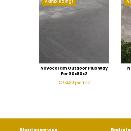
Aanbieding!
A
Novoceram Outdoor Plus Way
N
Fer 80x80x2
€ 63,20
per m2
Klantenservice
Bedrijf