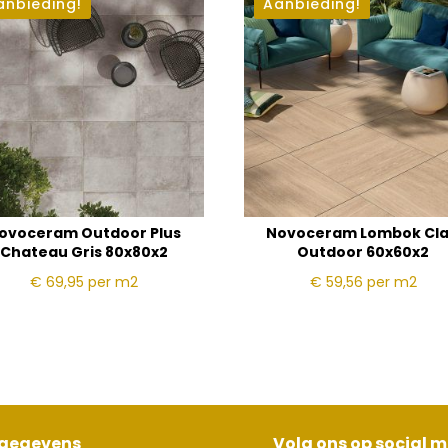
anbieding!
Aanbieding!
ovoceram Outdoor Plus
Novoceram Lombok Cla
Chateau Gris 80x80x2
Outdoor 60x60x2
€ 69,95
per m2
€ 59,56
per m2
sgegevens
Volg ons op social 