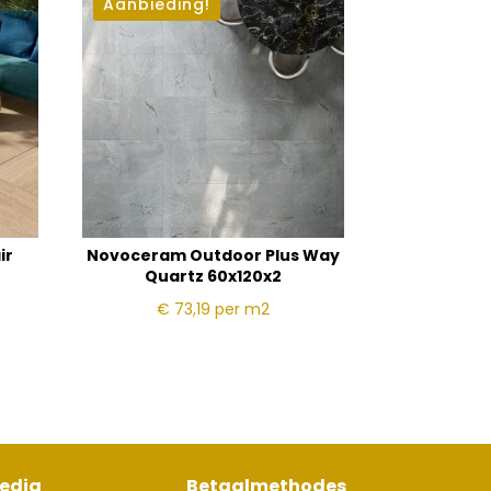
Aanbieding!
ir
Novoceram Outdoor Plus Way
Quartz 60x120x2
€ 73,19
per m2
media
Betaalmethodes