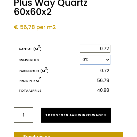
Plus Way Quartz
60x60x2
€ 56,78
per m2
2
2
m
AANTAL (M
)
SNIJVERLIES
2
2
m
PAKINHOUD (M
)
2
€
PRIJS PER M
€
TOTAALPRIJS
NOVOCERAM
TOEVOEGEN AAN WINKELWAGEN
OUTDOOR
PLUS
WAY
QUARTZ
Beschrijving