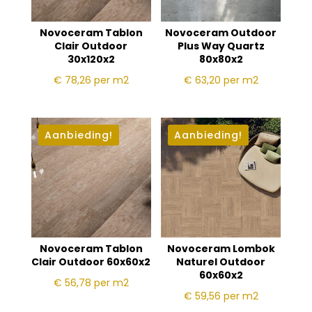
Novoceram Tablon
Novoceram Outdoor
Clair Outdoor
Plus Way Quartz
30x120x2
80x80x2
€ 78,26
per m2
€ 63,20
per m2
Aanbieding!
Aanbieding!
Novoceram Tablon
Novoceram Lombok
Clair Outdoor 60x60x2
Naturel Outdoor
60x60x2
€ 56,78
per m2
€ 59,56
per m2