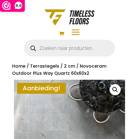
9,6
Producten
zoeken
Home
/
Terrastegels
/
2 cm
/ Novoceram
Outdoor Plus Way Quartz 60x60x2
Aanbieding!