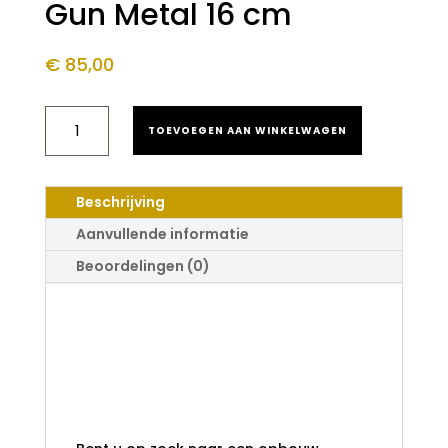
Gun Metal 16 cm
€
85,00
SANILUXE
TOEVOEGEN AAN WINKELWAGEN
OPBOUW
FONTEINKRAAN
GERIBBELD
GUN
Beschrijving
METAL
16
Aanvullende informatie
CM
Beoordelingen (0)
AANTAL
Saniluxe Opbouw
Fonteinkraan
Geribbeld Gun
Metal 16 cm