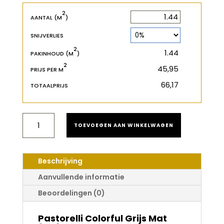
2
2
m
AANTAL (M
)
SNIJVERLIES
2
2
m
PAKINHOUD (M
)
2
€
PRIJS PER M
€
TOTAALPRIJS
PASTORELLI
TOEVOEGEN AAN WINKELWAGEN
COLORFUL
GRIJS
MAT
60X60
Beschrijving
AANTAL
Aanvullende informatie
Beoordelingen (0)
Pastorelli Colorful Grijs Mat