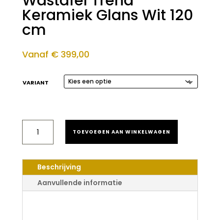
Wastafel Trend
Keramiek Glans Wit 120
cm
Vanaf
€
399,00
VARIANT
SANILUXE
TOEVOEGEN AAN WINKELWAGEN
DUBBELE
WASTAFEL
TREND
KERAMIEK
Beschrijving
GLANS
WIT
Aanvullende informatie
120
CM
Saniluxe Dubbele
AANTAL
Wastafel Trend Keramiek