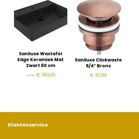
Saniluxe Wastafel
Edge Keramiek Mat
Saniluxe Clickwaste
Zwart 60 cm
5/4″ Brons
€
393,00
€
30,99
VANAF
Klantenservice