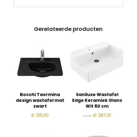
Gerelateerde producten
Bocchi Taormina
Saniluxe Wastafel
design wastafel mat
Edge Keramiek Glans
zwart
Wit 60 cm
€
135,00
€
287,01
VANAF