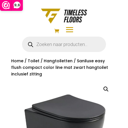
9,6
Producten
zoeken
Home
/
Toilet
/
Hangtoiletten
/ Saniluxe easy
flush compact color line mat zwart hangtoilet
inclusief zitting