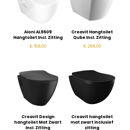
Aloni AL5509
Creavit Hangtoilet
Hangtoilet Incl. Zitting
Qube Incl. Zitting
€
159,00
€
269,00
Creavit Design
Creavit hangtoilet
hangtoilet Mat Zwart
mat zwart inclusief
Incl. Zitting
zitting