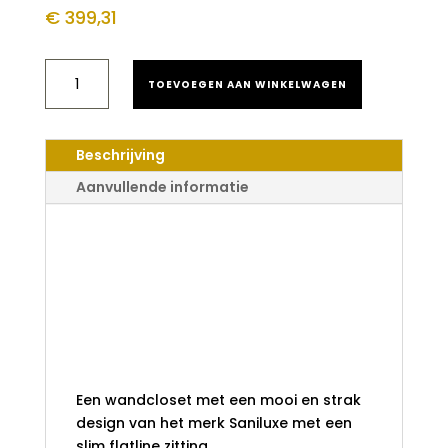
€
399,31
SANILUXE
TOEVOEGEN AAN WINKELWAGEN
EASY
FLUSH
COMPACT
COLOR
Beschrijving
LINE
MAT
Aanvullende informatie
ZWART HANGTOILET
INCLUSIEF
Saniluxe easy
ZITTING
AANTAL
flush compact
color line mat
zwart
hangtoilet
inclusief zitting
Een wandcloset met een mooi en strak
design van het merk Saniluxe met een
slim flatline zitting.