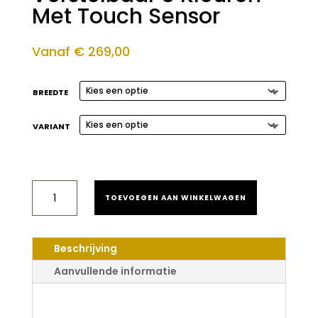
Met Touch Sensor
Vanaf
€
269,00
BREEDTE
VARIANT
SANILUXE
TOEVOEGEN AAN WINKELWAGEN
MAKE-
UP
SPIEGEL
DIMBAAR
Beschrijving
&
VERSTELBAAR
Aanvullende informatie
3
KLEUREN
Saniluxe Make-Up
MET