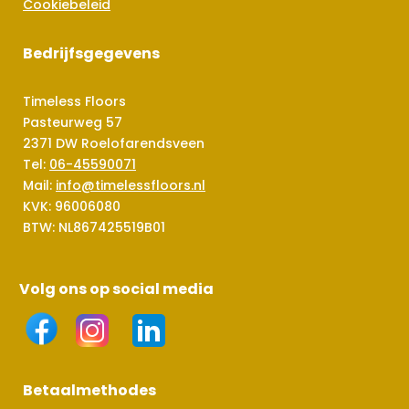
Cookiebeleid
Bedrijfsgegevens
Timeless Floors
Pasteurweg 57
2371 DW Roelofarendsveen
Tel:
06-45590071
Mail:
info@timelessfloors.nl
KVK: 96006080
BTW: NL867425519B01
Volg ons op social media
Betaalmethodes