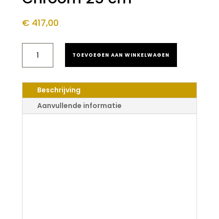
€
417,00
SANILUXE
TOEVOEGEN AAN WINKELWAGEN
REGENDOUCHE
THERMOSTATISCH
INBOUW
BOX
Beschrijving
MUURBEVESTIGING
CHROOM
Aanvullende informatie
25
CM
Saniluxe
AANTAL
Regendouche
Thermostatisch
Inbouw Box
Muurbevestiging
Chroom 25 cm