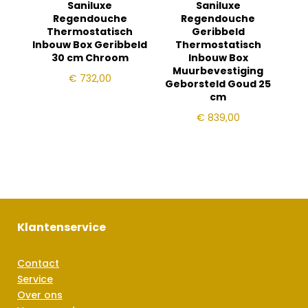
Saniluxe
Saniluxe
Regendouche
Regendouche
Thermostatisch
Geribbeld
Inbouw Box Geribbeld
Thermostatisch
30 cm Chroom
Inbouw Box
Muurbevestiging
€
732,00
Geborsteld Goud 25
cm
€
839,00
Klantenservice
Contact
Service
Over ons