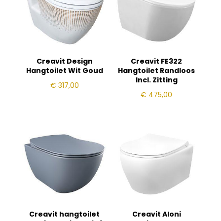
Creavit Design
Creavit FE322
Hangtoilet Wit Goud
Hangtoilet Randloos
Incl. Zitting
€
317,00
€
475,00
Creavit hangtoilet
Creavit Aloni