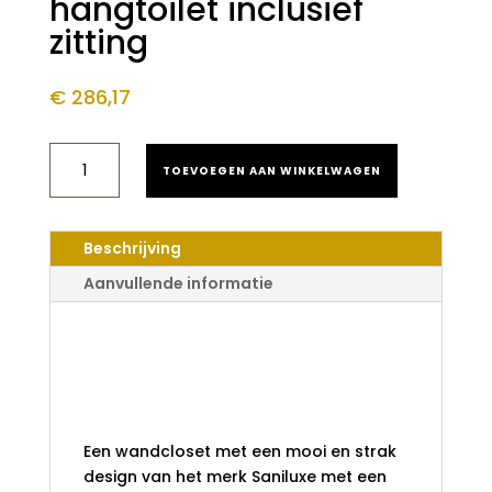
hangtoilet inclusief
zitting
€
286,17
SANILUXE
TOEVOEGEN AAN WINKELWAGEN
TURBO
FLUSH
HANGTOILET
INCLUSIEF
Beschrijving
ZITTING
AANTAL
Aanvullende informatie
Saniluxe turbo
flush hangtoilet
inclusief zitting
Een wandcloset met een mooi en strak
design van het merk Saniluxe met een