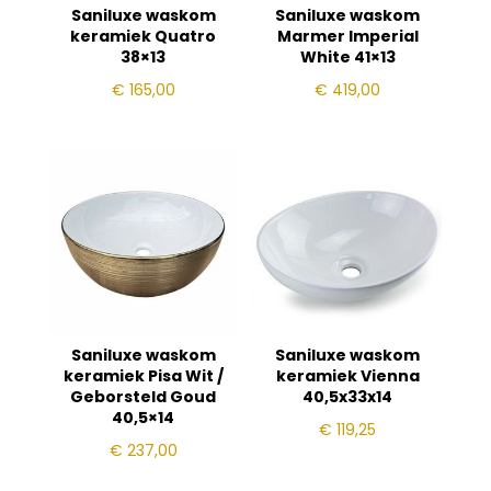
Saniluxe waskom
Saniluxe waskom
keramiek Quatro
Marmer Imperial
38×13
White 41×13
€
165,00
€
419,00
Saniluxe waskom
Saniluxe waskom
keramiek Pisa Wit /
keramiek Vienna
Geborsteld Goud
40,5x33x14
40,5×14
€
119,25
€
237,00