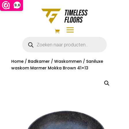
9,6
Producten
zoeken
Home
/
Badkamer
/
Waskommen
/ Saniluxe
waskom Marmer Mokka Brown 41×13