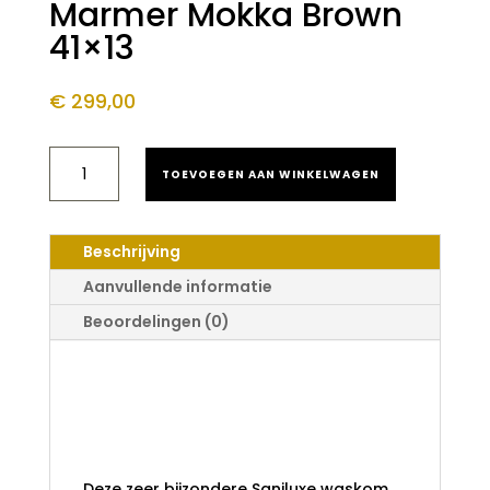
Marmer Mokka Brown
41×13
€
299,00
SANILUXE
TOEVOEGEN AAN WINKELWAGEN
WASKOM
MARMER
MOKKA
BROWN
Beschrijving
41X13
AANTAL
Aanvullende informatie
Beoordelingen (0)
Saniluxe waskom
Marmer Mokka
Brown 41x13
Deze zeer bijzondere Saniluxe waskom