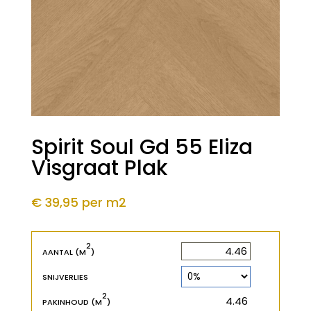
Spirit Soul Gd 55 Eliza
Visgraat Plak
€ 39,95
per m2
2
2
m
AANTAL (M
)
SNIJVERLIES
2
2
m
PAKINHOUD (M
)