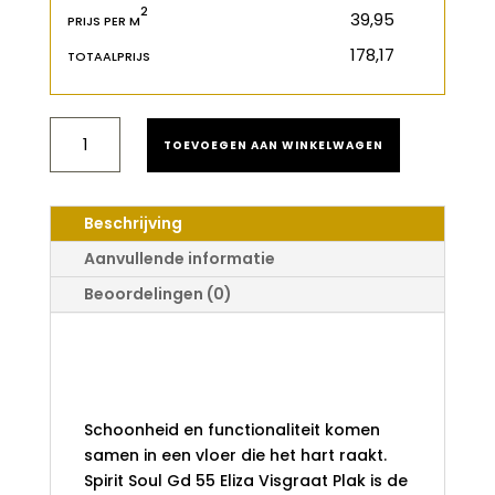
2
€
PRIJS PER M
€
TOTAALPRIJS
SPIRIT
TOEVOEGEN AAN WINKELWAGEN
SOUL
GD
55
ELIZA
Beschrijving
VISGRAAT
PLAK
Aanvullende informatie
AANTAL
Beoordelingen (0)
Spirit Soul Gd 55
Eliza Visgraat Plak
Schoonheid en functionaliteit komen
samen in een vloer die het hart raakt.
Spirit Soul Gd 55 Eliza Visgraat Plak is de