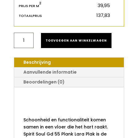
2
€
PRIJS PER M
€
TOTAALPRIJS
SPIRIT
TOEVOEGEN AAN WINKELWAGEN
SOUL
GD
55
PLANK
Beschrijving
LARA
PLAK
Aanvullende informatie
AANTAL
Beoordelingen (0)
Spirit Soul Gd 55
Plank Lara Plak
Schoonheid en functionaliteit komen
samen in een vloer die het hart raakt.
Spirit Soul Gd 55 Plank Lara Plak is de