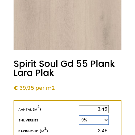
Spirit Soul Gd 55 Plank
Lara Plak
€ 39,95
per m2
2
2
m
AANTAL (M
)
SNIJVERLIES
2
2
m
PAKINHOUD (M
)