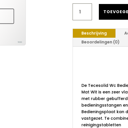
TECESOLID
WC
TOEVOEGE
BEDIENINGSPLAAT
VOOR
DUOSPOELTECHNIEK,
Beschrijving
A
MAT
WIT
Beoordelingen (0)
AANTAL
Tecesolid
Bediening
Duospoelt
De Tecesolid Wc Bedi
Mat Wit is een zeer vl
met rubber gebufferde
bedieningsstangen en
Bedieningsplaat kan 
vastgezet. Te combin
reinigingstabletten