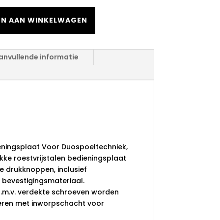
N AAN WINKELWAGEN
anvullende informatie
 Wc
splaat Voor
echniek, Mat Wit
eningsplaat Voor Duospoeltechniek,
akke roestvrijstalen bedieningsplaat
 drukknoppen, inclusief
 bevestigingsmateriaal.
d.m.v. verdekte schroeven worden
eren met inworpschacht voor