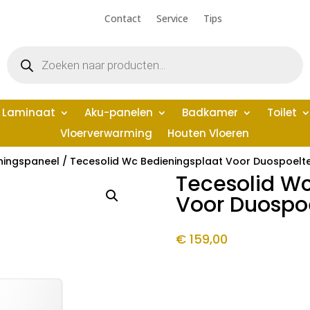
Contact
Service
Tips
Producten
zoeken
Laminaat
Aku-panelen
Badkamer
Toilet
Vloerverwarming
Houten Vloeren
ningspaneel
/ Tecesolid Wc Bedieningsplaat Voor Duospoelte
Tecesolid Wc
Voor Duospoe
€
159,00
Beschikbaar via nabestelling