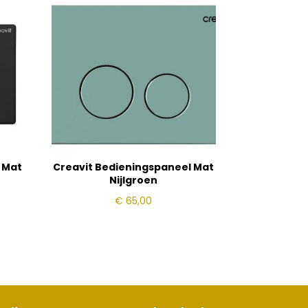
 Mat
Creavit Bedieningspaneel Mat
Nijlgroen
€
65,00