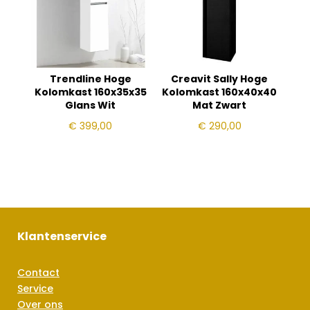
Trendline Hoge
Creavit Sally Hoge
Kolomkast 160x35x35
Kolomkast 160x40x40
Glans Wit
Mat Zwart
€
399,00
€
290,00
Klantenservice
Contact
Service
Over ons