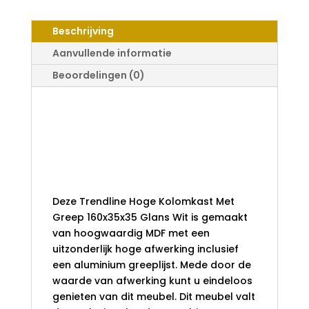
MET
GREEP
Beschrijving
160X35X35
GLANS
Aanvullende informatie
WIT
Beoordelingen (0)
AANTAL
Trendline Hoge
Kolomkast Met
Greep 160x35x35
Glans Wit
Deze Trendline Hoge Kolomkast Met
Greep 160x35x35 Glans Wit is gemaakt
van hoogwaardig MDF met een
uitzonderlijk hoge afwerking inclusief
een aluminium greeplijst. Mede door de
waarde van afwerking kunt u eindeloos
genieten van dit meubel. Dit meubel valt