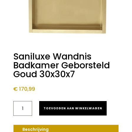
Saniluxe Wandnis
Badkamer Geborsteld
Goud 30x30x7
€
170,99
SANILUXE
TOEVOEGEN AAN WINKELWAGEN
WANDNIS
BADKAMER
GEBORSTELD
GOUD
Beschrijving
30X30X7