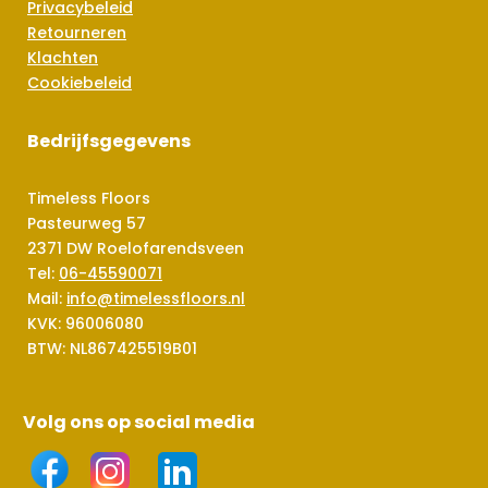
Privacybeleid
Retourneren
Klachten
Cookiebeleid
Bedrijfsgegevens
Timeless Floors
Pasteurweg 57
2371 DW Roelofarendsveen
Tel:
06-45590071
Mail:
info@timelessfloors.nl
KVK: 96006080
BTW: NL867425519B01
Volg ons op social media