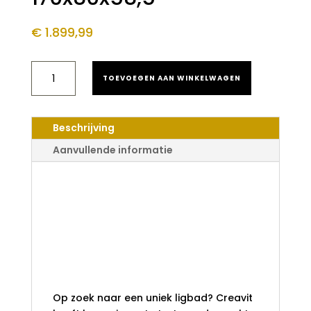
€
1.899,99
ALONI
TOEVOEGEN AAN WINKELWAGEN
BAUCI
VRIJSTAAND
BAD
MAT
Beschrijving
ZWART
OVAAL
Aanvullende informatie
SOLID
SURFACE
Aloni Bauci
170X80X58,5
AANTAL
Vrijstaand Bad Mat
Zwart Ovaal Solid
Surface
170x80x58,5
Op zoek naar een uniek ligbad? Creavit