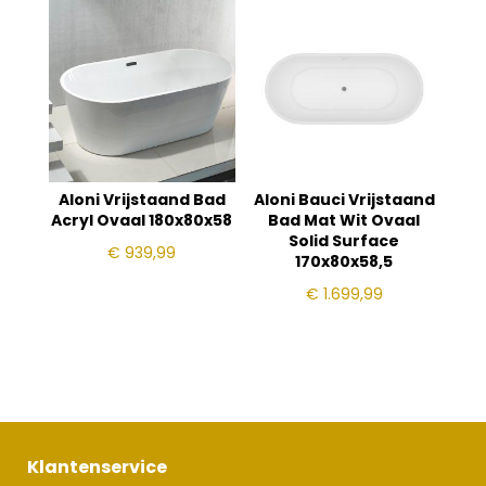
Aloni Vrijstaand Bad
Aloni Bauci Vrijstaand
Acryl Ovaal 180x80x58
Bad Mat Wit Ovaal
Solid Surface
€
939,99
170x80x58,5
€
1.699,99
Klantenservice