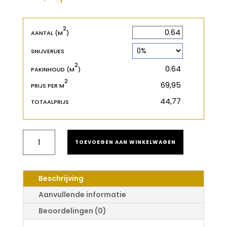
2
2
m
AANTAL (M
)
SNIJVERLIES
2
2
m
PAKINHOUD (M
)
2
€
PRIJS PER M
€
TOTAALPRIJS
NOVOCERAM
TOEVOEGEN AAN WINKELWAGEN
OUTDOOR
PLUS
CHATEAU
MOKA
Beschrijving
80X80X2
AANTAL
Aanvullende informatie
Beoordelingen (0)