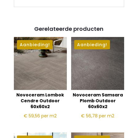
Gerelateerde producten
Aanbieding!
Aanbieding!
Novoceram Lombok
Novoceram Samsara
Cendre Outdoor
Plomb Outdoor
60x60x2
60x60x2
€ 59,56
per m2
€ 56,78
per m2