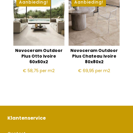
Aanbieding!
Aanbieding!
Novoceram Outdoor
Novoceram Outdoor
Plus Otto Ivoire
Plus Chateau Ivoire
60x60x2
80x80x2
€ 58,75
per m2
€ 69,95
per m2
Klantenservice