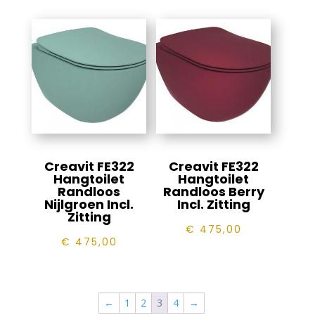
Creavit FE322
Creavit FE322
Hangtoilet
Hangtoilet
Randloos
Randloos Berry
Nijlgroen Incl.
Incl. Zitting
Zitting
€
475,00
€
475,00
←
1
2
3
4
→