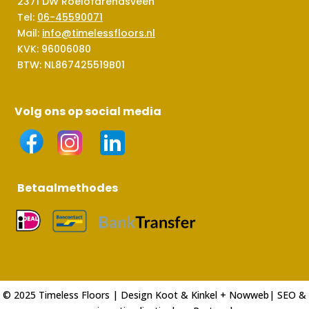
2371 DW Roelofarendsveen
Tel:
06-45590071
Mail:
info@timelessfloors.nl
KVK: 96006080
BTW: NL867425519B01
Volg ons op social media
Betaalmethodes
© 2025 Timeless Floors | Design
Koot & Kinkel
+
Nowweb
| SEO &